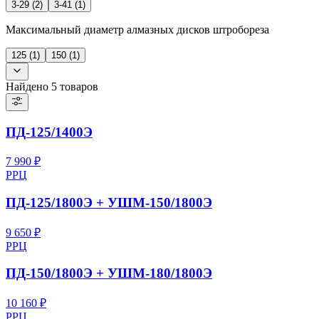
3-29
(
2
)
3-41
(
1
)
Максимальный диаметр алмазных дисков штробореза
125
(
1
)
150
(
1
)
Найдено 5 товаров
ПД-125/1400Э
7 990 ₽
РРЦ
ПД-125/1800Э + УШМ-150/1800Э
9 650 ₽
РРЦ
ПД-150/1800Э + УШМ-180/1800Э
10 160 ₽
РРЦ